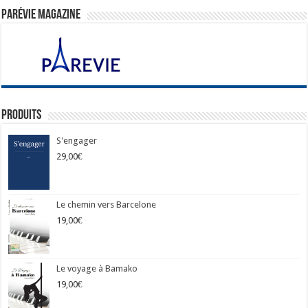
ParéVie Magazine
Produits
S'engager
29,00
€
Le chemin vers Barcelone
19,00
€
Le voyage à Bamako
19,00
€