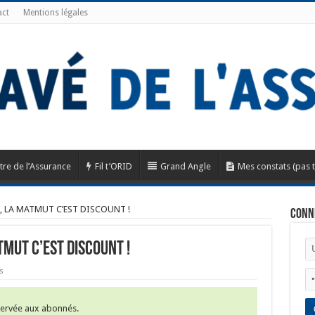
ct
Mentions légales
tre de l’Assurance
Fil t’ORID
Grand Angle
Mes constats (pas 
, LA MATMUT C’EST DISCOUNT !
Conn
TMUT C’EST DISCOUNT !
s
éservée aux abonnés.