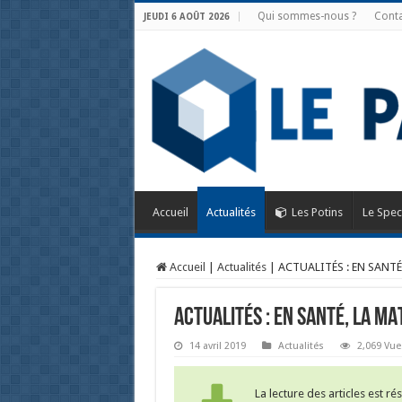
Qui sommes-nous ?
Conta
JEUDI 6 AOÛT 2026
Accueil
Actualités
Les Potins
Le Spec
Accueil
|
Actualités
|
ACTUALITÉS : EN SANTÉ
ACTUALITÉS : EN SANTÉ, LA MA
14 avril 2019
Actualités
2,069 Vue
La lecture des articles est r