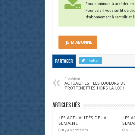
Pour continuer à accéder en i
Pour cela il vous suffit de cl
d'abonnement à remplir et à 
JE M'ABONNE
Twitter
Partager
Précédent
ACTUALITÉS : LES LOUEURS DE
TROTTINETTES HORS LA LOI !
Articles liés
LES ACTUALITÉS DE LA
LES A
SEMAINE
SEMA
Il y a 4 semaines
5 juil