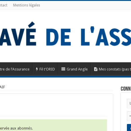
tact
Mentions légales
tre de l’Assurance
Fil t’ORID
Grand Angle
Mes constats (pas 
AIF
Conn
éservée aux abonnés.