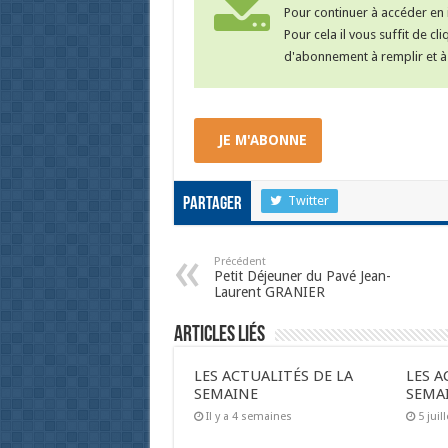
Pour continuer à accéder en i
Pour cela il vous suffit de cl
d'abonnement à remplir et à 
JE M'ABONNE
Twitter
Partager
Précédent
Petit Déjeuner du Pavé Jean-
Laurent GRANIER
Articles liés
LES ACTUALITÉS DE LA
LES A
SEMAINE
SEMA
Il y a 4 semaines
5 juil