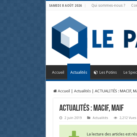
Qui sommes-nous ?
Con
SAMEDI 8 AOÛT 2026
Accueil
Actualités
Les Potins
Le Spec
Accueil
|
Actualités
|
ACTUALITÉS : MACIF, M
ACTUALITÉS : MACIF, MAIF
2 juin 2019
Actualités
2,212 Vues
La lecture des articles est r