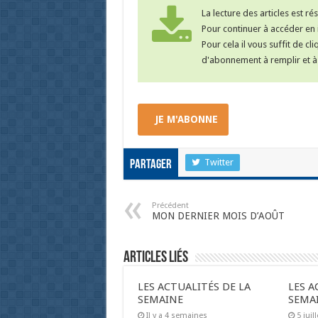
La lecture des articles est r
Pour continuer à accéder en i
Pour cela il vous suffit de cl
d'abonnement à remplir et à 
JE M'ABONNE
Twitter
Partager
Précédent
MON DERNIER MOIS D’AOÛT
Articles liés
LES ACTUALITÉS DE LA
LES A
SEMAINE
SEMA
Il y a 4 semaines
5 juil