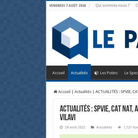
Qui sommes-nous ?
C
VENDREDI 7 AOÛT 2026
Accueil
Actualités
Les Potins
Le Spec
Accueil
|
Actualités
|
ACTUALITÉS : SPVIE, CA
ACTUALITÉS : SPVIE, CAT NAT,
VILAVI
28 août 2022
Actualités
1,121 Vu