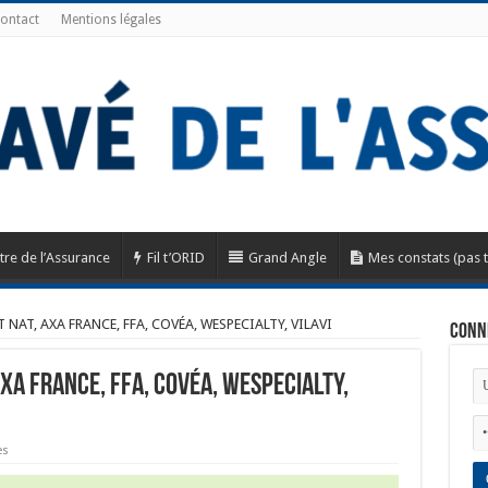
ontact
Mentions légales
tre de l’Assurance
Fil t’ORID
Grand Angle
Mes constats (pas 
T NAT, AXA FRANCE, FFA, COVÉA, WESPECIALTY, VILAVI
Conn
 AXA FRANCE, FFA, COVÉA, WESPECIALTY,
es