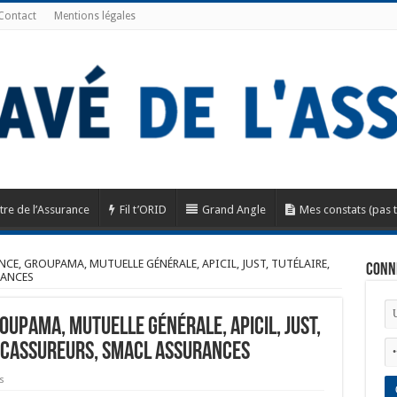
Contact
Mentions légales
tre de l’Assurance
Fil t’ORID
Grand Angle
Mes constats (pas 
CE, GROUPAMA, MUTUELLE GÉNÉRALE, APICIL, JUST, TUTÉLAIRE,
Conn
RANCES
OUPAMA, MUTUELLE GÉNÉRALE, APICIL, JUST,
NCASSUREURS, SMACL ASSURANCES
s