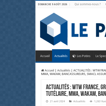
Qui sommes-nous ?
DIMANCHE 9 AOÛT 2026
Accueil
Actualités
Les Potins
Le Spec
Accueil
|
Actualités
|
ACTUALITÉS : WTW FRAN
MMA, WAKAM, BANCASSUREURS, SMACL ASSU
ACTUALITÉS : WTW FRANCE, GR
TUTÉLAIRE, MMA, WAKAM, BA
21 avril 2024
Actualités
1,263 Vue