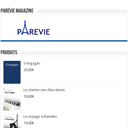
ParéVie Magazine
Produits
S'engager
29,00
€
Le chemin vers Barcelone
19,00
€
Le voyage à Bamako
19,00
€