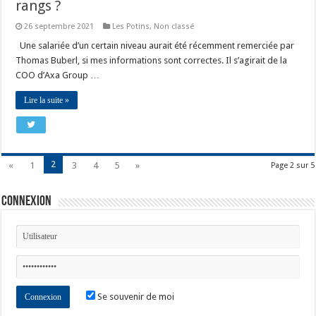
rangs ?
26 septembre 2021
Les Potins
,
Non classé
Une salariée d’un certain niveau aurait été récemment remerciée par
Thomas Buberl, si mes informations sont correctes. Il s’agirait de la
COO d’Axa Group …
Lire la suite »
2
«
1
3
4
5
»
Page 2 sur 5
Connexion
Se souvenir de moi