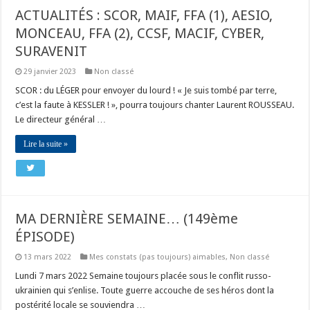
ACTUALITÉS : SCOR, MAIF, FFA (1), AESIO,
MONCEAU, FFA (2), CCSF, MACIF, CYBER,
SURAVENIT
29 janvier 2023
Non classé
SCOR : du LÉGER pour envoyer du lourd ! « Je suis tombé par terre,
c’est la faute à KESSLER ! », pourra toujours chanter Laurent ROUSSEAU.
Le directeur général …
Lire la suite »
MA DERNIÈRE SEMAINE… (149ème
ÉPISODE)
13 mars 2022
Mes constats (pas toujours) aimables
,
Non classé
Lundi 7 mars 2022 Semaine toujours placée sous le conflit russo-
ukrainien qui s’enlise. Toute guerre accouche de ses héros dont la
postérité locale se souviendra …