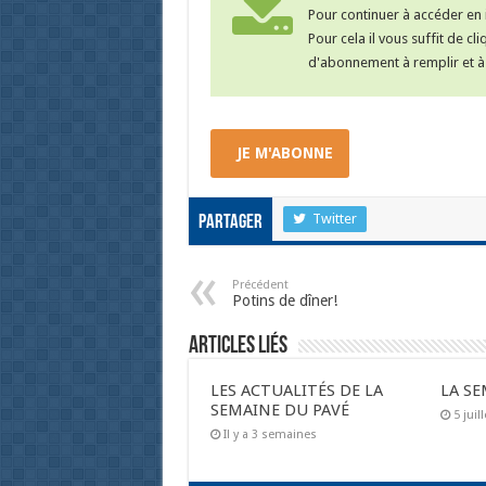
Pour continuer à accéder en i
Pour cela il vous suffit de cl
d'abonnement à remplir et à 
JE M'ABONNE
Twitter
Partager
Précédent
Potins de dîner!
Articles liés
LES ACTUALITÉS DE LA
LA SE
SEMAINE DU PAVÉ
5 juil
Il y a 3 semaines