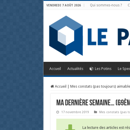
Qui sommes-nous ?
C
VENDREDI 7 AOÛT 2026
Accueil
Actualités
Les Potins
Le Spec
Accueil
|
Mes constats (pas toujours) aimabl
MA DERNIÈRE SEMAINE… (69ÈM
17 novembre 2019
Mes constats (pas t
La lecture des articles est r