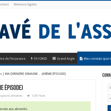
ontact
Mentions légales
tre de l’Assurance
Fil t’ORID
Grand Angle
Mes constats (pas 
es
|
MA DERNIÈRE SEMAINE… (69ÈME ÉPISODE)
Conn
E ÉPISODE)
oujours) aimables
1,937 Vues
éservée aux abonnés.