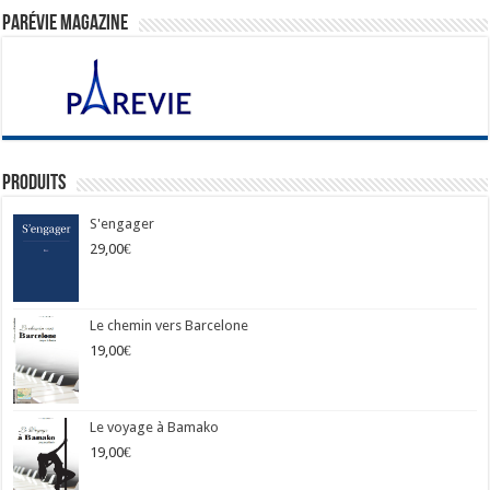
ParéVie Magazine
Produits
S'engager
29,00
€
Le chemin vers Barcelone
19,00
€
Le voyage à Bamako
19,00
€