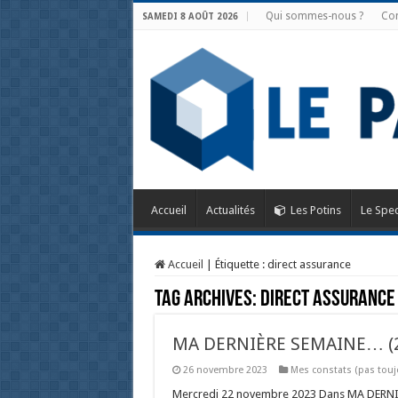
Qui sommes-nous ?
Con
SAMEDI 8 AOÛT 2026
Accueil
Actualités
Les Potins
Le Spec
Accueil
|
Étiquette :
direct assurance
Tag Archives:
direct assurance
MA DERNIÈRE SEMAINE… (
26 novembre 2023
Mes constats (pas touj
Mercredi 22 novembre 2023 Dans MA DERNIÈR