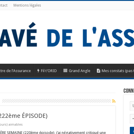
tact
Mentions légales
tre de l’Assurance
Fil t’ORID
Grand Angle
Mes constats (pas 
Conn
222ème ÉPISODE)
ours) aimables
E SEMAINE (220ème épisode), j’ai négativement critiqué une