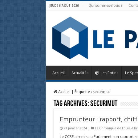
Qui sommes-nous ?
Conta
JEUDI 6 AOÛT 2026
Accueil
Actualités
Les Potins
Le Spec
Accueil
|
Étiquette :
securimut
Tag Archives:
securimut
Emprunteur : rapport, chiff
21 janvier 2024
La Chronique de Louis-Chri
Le CCSF a remis au Parlement son rapport s