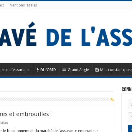
ct
Mentions légales
tre de l’Assurance
Fil t’ORID
Grand Angle
Mes constats (pas 
Conn
res et embrouilles !
stian
ur le fonctionnement du marché de l’assurance emprunteur