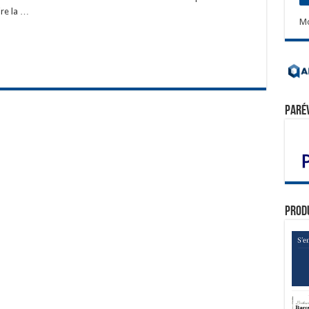
ire la …
Mo
Paré
Prod