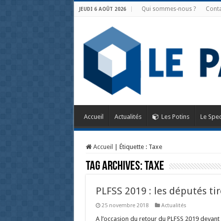
Qui sommes-nous ?
Conta
JEUDI 6 AOÛT 2026
Accueil
Actualités
Les Potins
Le Spec
Accueil
|
Étiquette :
Taxe
Tag Archives:
Taxe
PLFSS 2019 : les députés tir
25 novembre 2018
Actualités
A l’occasion du retour du PLFSS 2019 devant 