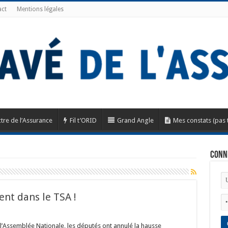
ct
Mentions légales
tre de l’Assurance
Fil t’ORID
Grand Angle
Mes constats (pas 
Conn
ent dans le TSA !
l’Assemblée Nationale, les députés ont annulé la hausse