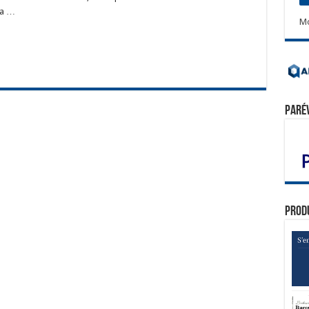
la …
Mo
Paré
Prod