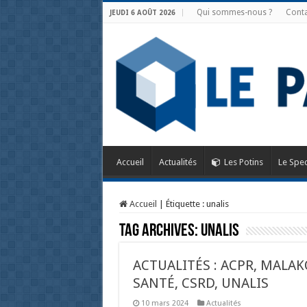
Qui sommes-nous ?
Conta
JEUDI 6 AOÛT 2026
Accueil
Actualités
Les Potins
Le Spec
Accueil
|
Étiquette :
unalis
Tag Archives:
unalis
ACTUALITÉS : ACPR, MALAK
SANTÉ, CSRD, UNALIS
10 mars 2024
Actualités