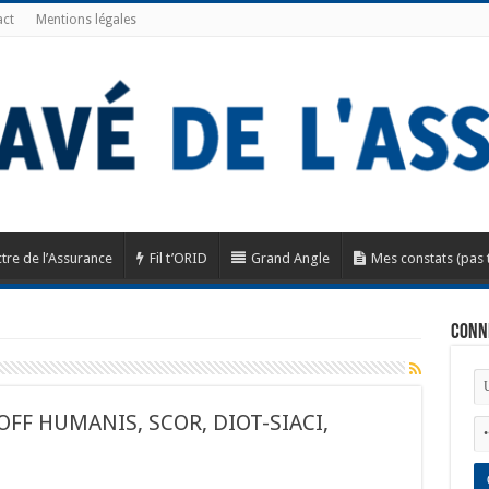
ct
Mentions légales
tre de l’Assurance
Fil t’ORID
Grand Angle
Mes constats (pas 
Conn
OFF HUMANIS, SCOR, DIOT-SIACI,