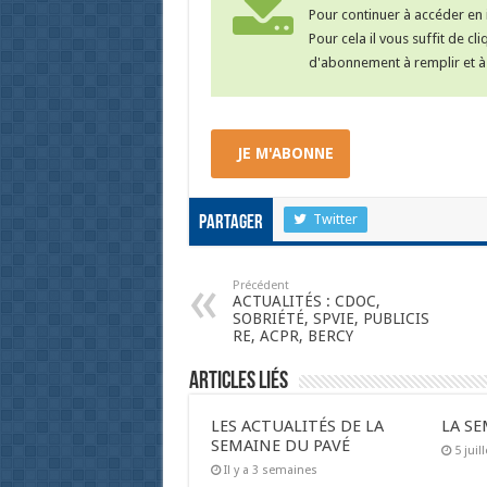
Pour continuer à accéder en i
Pour cela il vous suffit de cl
d'abonnement à remplir et à 
JE M'ABONNE
Twitter
Partager
Précédent
ACTUALITÉS : CDOC,
SOBRIÉTÉ, SPVIE, PUBLICIS
RE, ACPR, BERCY
Articles liés
LES ACTUALITÉS DE LA
LA SE
SEMAINE DU PAVÉ
5 juil
Il y a 3 semaines