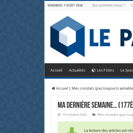
Qui sommes-nous ?
C
VENDREDI 7 AOÛT 2026
Accueil
Actualités
Les Potins
Le Spec
Accueil
|
Mes constats (pas toujours) aimabl
MA DERNIÈRE SEMAINE… (177è
16 octobre 2022
Mes constats (pas tou
La lecture des articles est r