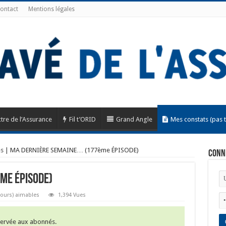
ontact
Mentions légales
tre de l’Assurance
Fil t’ORID
Grand Angle
Mes constats (pas 
es
|
MA DERNIÈRE SEMAINE… (177ème ÉPISODE)
Conn
me ÉPISODE)
jours) aimables
1,394 Vues
éservée aux abonnés.